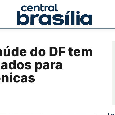
aúde do DF tem
zados para
ônicas
Le