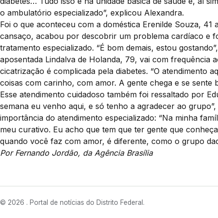
diabetes… Tudo isso é na unidade básica de saúde e, aí si
o ambulatório especializado”, explicou Alexandra.
Foi o que aconteceu com a doméstica Erenilde Souza, 41 
cansaço, acabou por descobrir um problema cardíaco e 
tratamento especializado. “É bom demais, estou gostando”,
aposentada Lindalva de Holanda, 79, vai com frequência ao
cicatrização é complicada pela diabetes. “O atendimento aqu
coisas com carinho, com amor. A gente chega e se sente b
Esse atendimento cuidadoso também foi ressaltado por Ed
semana eu venho aqui, e só tenho a agradecer ao grupo”,
importância do atendimento especializado: “Na minha famí
meu curativo. Eu acho que tem que ter gente que conheça
quando você faz com amor, é diferente, como o grupo daq
Por Fernando Jordão, da Agência Brasília
© 2026 . Portal de notícias do Distrito Federal.