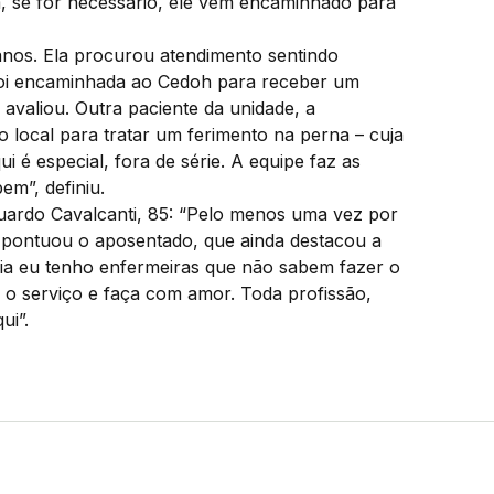
m, se for necessário, ele vem encaminhado para
anos. Ela procurou atendimento sentindo
foi encaminhada ao Cedoh para receber um
 avaliou. Outra paciente da unidade, a
 local para tratar um ferimento na perna – cuja
i é especial, fora de série. A equipe faz as
em”, definiu.
uardo Cavalcanti, 85: “Pelo menos uma vez por
 pontuou o aposentado, que ainda destacou a
lia eu tenho enfermeiras que não sabem fazer o
 o serviço e faça com amor. Toda profissão,
ui”.