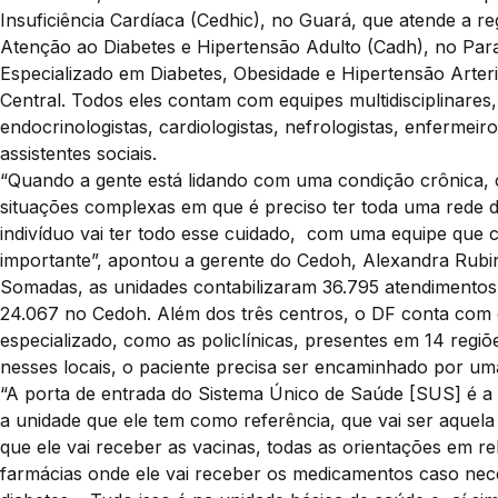
Insuficiência Cardíaca (Cedhic), no Guará, que atende a r
Atenção ao Diabetes e Hipertensão Adulto (Cadh), no Para
Especializado em Diabetes, Obesidade e Hipertensão Arter
Central. Todos eles contam com equipes multidisciplinares,
endocrinologistas, cardiologistas, nefrologistas, enfermeiros
assistentes sociais.
“Quando a gente está lidando com uma condição crônica, 
situações complexas em que é preciso ter toda uma rede d
indivíduo vai ter todo esse cuidado, com uma equipe que c
importante”, apontou a gerente do Cedoh, Alexandra Rubi
Somadas, as unidades contabilizaram 36.795 atendimentos
24.067 no Cedoh. Além dos três centros, o DF conta com 
especializado, como as policlínicas, presentes em 14 regiõ
nesses locais, o paciente precisa ser encaminhado por um
“A porta de entrada do Sistema Único de Saúde [SUS] é a U
a unidade que ele tem como referência, que vai ser aquela
que ele vai receber as vacinas, todas as orientações em re
farmácias onde ele vai receber os medicamentos caso nece