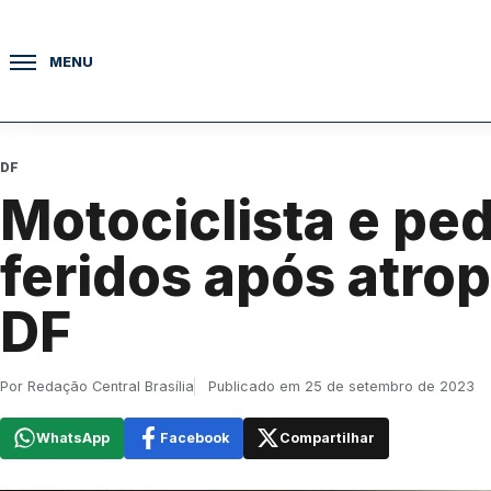
Pular para o conteúdo
MENU
DF
Motociclista e pe
feridos após atro
DF
Por Redação Central Brasília
Publicado em 25 de setembro de 2023
WhatsApp
Facebook
Compartilhar