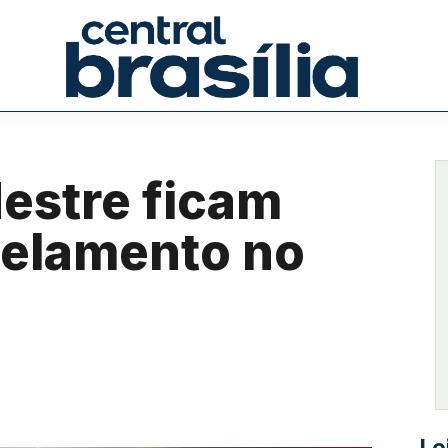
destre ficam
pelamento no
Le