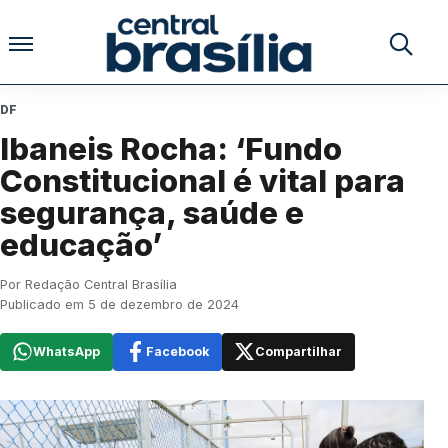
Pular para o conteúdo
Buscar no
DF
Ibaneis Rocha: ‘Fundo
Constitucional é vital para
segurança, saúde e
educação’
Por Redação Central Brasília
Publicado em 5 de dezembro de 2024
WhatsApp
Facebook
Compartilhar