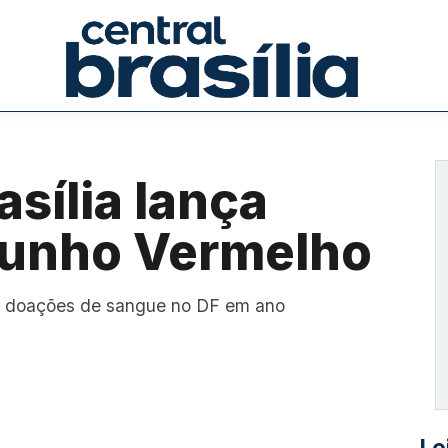
sília lança
Junho Vermelho
r doações de sangue no DF em ano
Le