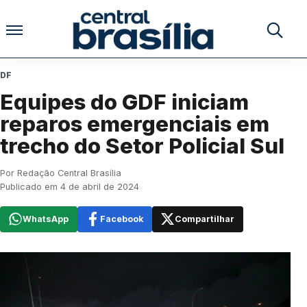
Pular para o conteúdo
Buscar no
DF
Equipes do GDF iniciam
reparos emergenciais em
trecho do Setor Policial Sul
Por Redação Central Brasília
Publicado em 4 de abril de 2024
WhatsApp
Facebook
Compartilhar