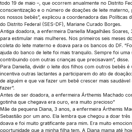
todo 19 de maio –, que ocorrem anualmente no Distrito Fede
conscientização e o número de doações de leite materno,
os nossos bebês”, explicou a coordenadora das Políticas 
do Distrito Federal (SES-DF), Mariane Curado Borges.
Antiga doadora, a enfermeira Daniella Magalhães Soares,
para estimular mais mulheres. Nos primeiros seis meses do
coleta do leite materno e doava para os bancos do DF. “Fo
ajuda do banco de leite foi mais tranquilo. Sempre foi um
contribuindo com outras crianças que precisavam”, disse.
Para Daniella, dividir o leite dos filhos com outros bebês
incentiva outras lactantes a participarem do ato de doaçã
de alguém e que vai fazer um bebê crescer mais saudável
fazer”.
Antes de ser doadora, a enfermeira Árthemis Machado con
gotinha que chegava era ouro, era muito precioso”
Mãe da pequena Diana, 3 anos, a enfermeira Árthemis Mac
Sebastião por um ano. Ela lembra que chegou a doar três li
doava e foi muito gratificante para mim. Era muito emoci
oportunidade que a minha filha tem. A Diana mama até ho