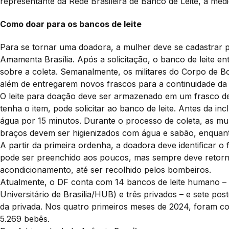
representante da Rede Brasileira de Banco de Leite, a méd
Como doar para os bancos de leite
Para se tornar uma doadora, a mulher deve se cadastrar p
Amamenta Brasília. Após a solicitação, o banco de leite e
sobre a coleta. Semanalmente, os militares do Corpo de B
além de entregarem novos frascos para a continuidade da
O leite para doação deve ser armazenado em um frasco de
tenha o item, pode solicitar ao banco de leite. Antes da inc
água por 15 minutos. Durante o processo de coleta, as mu
braços devem ser higienizados com água e sabão, enqua
A partir da primeira ordenha, a doadora deve identificar o 
pode ser preenchido aos poucos, mas sempre deve retorn
acondicionamento, até ser recolhido pelos bombeiros.
Atualmente, o DF conta com 14 bancos de leite humano – 
Universitário de Brasília/HUB) e três privados – e sete pos
da privada. Nos quatro primeiros meses de 2024, foram col
5.269 bebês.