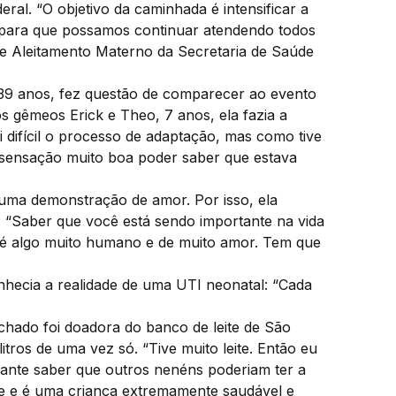
ral. “O objetivo da caminhada é intensificar a
 para que possamos continuar atendendo todos
de Aleitamento Materno da Secretaria de Saúde
 39 anos, fez questão de comparecer ao evento
s gêmeos Erick e Theo, 7 anos, ela fazia a
i difícil o processo de adaptação, mas como tive
a sensação muito boa poder saber que estava
 é uma demonstração de amor. Por isso, ela
o: “Saber que você está sendo importante na vida
 é algo muito humano e de muito amor. Tem que
hecia a realidade de uma UTI neonatal: “Cada
hado foi doadora do banco de leite de São
tros de uma vez só. “Tive muito leite. Então eu
onante saber que outros nenéns poderiam ter a
je e é uma criança extremamente saudável e