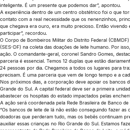
inteligente. É um presente que podemos dar”, apontou.
A experiência dentro de um centro obstétrico foi o que to
contato com a real necessidade que os nenenzinhos, princ
que chegava era ouro, era muito precioso. Então vivendo e
participar”, recordou.
O Corpo de Bombeiros Militar do Distrito Federal (CBMDF) 
(SES-DF) na coleta das doações de leite humano. Por iss
ação. O comandante-geral, coronel Sandro Gomes, destaco
parceria é essencial. Temos 12 duplas que estão diariament
24 pessoas por dia. Chegamos a todos os lugares para traz
precisam. É uma parceria que vem de longo tempo e a ca
Nos próximos dias, a corporação deve apoiar os bancos 
Grande do Sul. A capital federal deve ser a primeira unid
abastecer os hospitais do estado impactados pelas enchent
A ação será coordenada pela Rede Brasileira de Banco de L
“Os bancos de leite de lá não estão conseguindo fazer as 
doadoras que perderam tudo, mas os bebês continuam p
auxiliar essas crianças no Rio Grande do Sul. Estamos faze