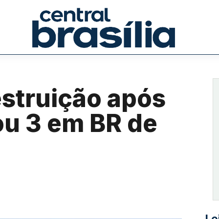
estruição após
ou 3 em BR de
Le