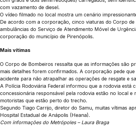
com grãos e dois semirreboques) carregados, sem identif
com vazamento de diesel.
O vídeo filmado no local mostra um cenário impressionant
De acordo com a corporação, cinco viaturas do Corpo de 
ambulâncias do Serviço de Atendimento Móvel de Urgência
corporação do município de Pirenópolis.
Mais vítimas
O Corpo de Bombeiros ressalta que as informações são prel
mais detalhes forem confirmados. A corporação pede que 
acidente para não atrapalhar as operações de resgate e s
A Polícia Rodoviária Federal informou que a rodovia está 
concessionária responsável pela rodovia estão no local 
motoristas que estão perto do trecho.
Segundo Tiago Carrijo, diretor do Samu, muitas vítimas 
Hospital Estadual de Anápolis (Heana).
Com informações do Metrópoles – Laura Braga