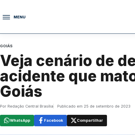
Pular para o conteúdo
MENU
GOIÁS
Veja cenário de d
acidente que mat
Goiás
Por Redação Central Brasília
Publicado em 25 de setembro de 2023
WhatsApp
Facebook
Compartilhar