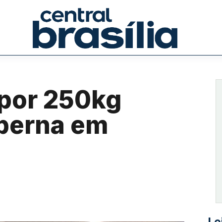
 por 250kg
 perna em
Le