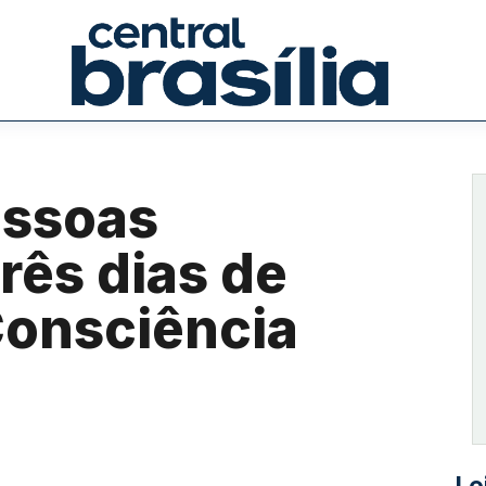
essoas
rês dias de
 Consciência
Le