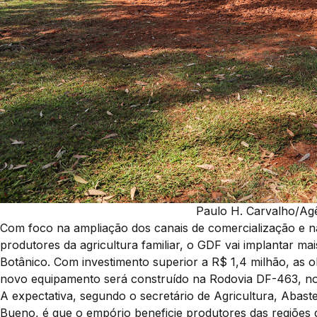
Paulo H. Carvalho/Agê
Com foco na ampliação dos canais de comercialização e 
produtores da agricultura familiar, o GDF vai implantar m
Botânico. Com investimento superior a R$ 1,4 milhão, as o
novo equipamento será construído na Rodovia DF-463, no 
A expectativa, segundo o secretário de Agricultura, Abas
Bueno, é que o empório beneficie produtores das regiões 