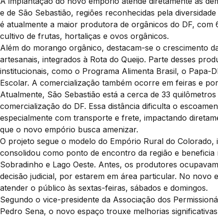
A implantação do novo empório atende diretamente às dem
e de São Sebastião, regiões reconhecidas pela diversidade
é atualmente a maior produtora de orgânicos do DF, com 6
cultivo de frutas, hortaliças e ovos orgânicos.
Além do morango orgânico, destacam-se o crescimento da 
artesanais, integrados à Rota do Queijo. Parte desses pro
institucionais, como o Programa Alimenta Brasil, o Papa
Escolar. A comercialização também ocorre em feiras e por 
Atualmente, São Sebastião está a cerca de 33 quilômetros 
comercialização do DF. Essa distância dificulta o escoamen
especialmente com transporte e frete, impactando diretame
que o novo empório busca amenizar.
O projeto segue o modelo do Empório Rural do Colorado,
consolidou como ponto de encontro da região e beneficia
Sobradinho e Lago Oeste. Antes, os produtores ocupavam
decisão judicial, por estarem em área particular. No nov
atender o público às sextas-feiras, sábados e domingos.
Segundo o vice-presidente da Associação dos Permissioná
Pedro Sena, o novo espaço trouxe melhorias significativa