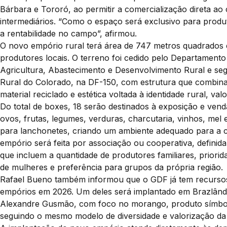
Bárbara e Tororó, ao permitir a comercialização direta ao 
intermediários. “Como o espaço será exclusivo para produto
a rentabilidade no campo”, afirmou.
O novo empório rural terá área de 747 metros quadrados 
produtores locais. O terreno foi cedido pelo Departament
Agricultura, Abastecimento e Desenvolvimento Rural e se
Rural do Colorado, na DF-150, com estrutura que combina 
material reciclado e estética voltada à identidade rural, v
Do total de boxes, 18 serão destinados à exposição e vend
ovos, frutas, legumes, verduras, charcutaria, vinhos, mel
para lanchonetes, criando um ambiente adequado para a c
empório será feita por associação ou cooperativa, definid
que incluem a quantidade de produtores familiares, priori
de mulheres e preferência para grupos da própria região.
Rafael Bueno também informou que o GDF já tem recursos 
empórios em 2026. Um deles será implantado em Brazlândia
Alexandre Gusmão, com foco no morango, produto símbolo
seguindo o mesmo modelo de diversidade e valorização da