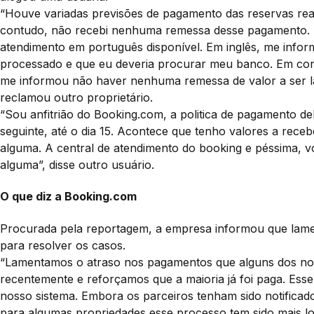
“Houve variadas previsões de pagamento das reservas reali
contudo, não recebi nenhuma remessa desse pagamento. Nas
atendimento em português disponível. Em inglês, me info
processado e que eu deveria procurar meu banco. Em con
me informou não haver nenhuma remessa de valor a ser l
reclamou outro proprietário.
“Sou anfitrião do Booking.com, a politica de pagamento d
seguinte, até o dia 15. Acontece que tenho valores a receb
alguma. A central de atendimento do booking e péssima, 
alguma”, disse outro usuário.
O que diz a Booking.com
Procurada pela reportagem, a empresa informou que lame
para resolver os casos.
“Lamentamos o atraso nos pagamentos que alguns dos no
recentemente e reforçamos que a maioria já foi paga. Es
nosso sistema. Embora os parceiros tenham sido notificad
para algumas propriedades esse processo tem sido mais 