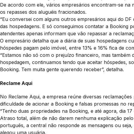
De acordo com ele, vários empresários encontram-se na 
os repasses dos aluguéis fracionados.
“Eu conversei com alguns outros empresários aqui do D
das hospedagens. E só conseguimos contatar a Booking por
atendentes apenas informam que vão repassar a reclamação
O empresário detalha que a diária de suas hospedagens cu
hóspedes pagam pelo imóvel, entre 13% e 16% fica de com
“Estamos não só com o prejuízo financeiro, mas também
hospedagem, continuamos tendo que aceitar hóspedes, sob
Booking. Tem muita gente querendo receber”, detalha.
Reclame Aqui
No Reclame Aqui, a empresa reúne diversas reclamações
dificuldade de acionar a Booking e falsas promessas no rep
“Tenho duas propriedades na Booking, e até agora, dia 
Atraso total, além de não darem nenhuma explicação pelo
português, a central não responde as mensagens ou seja, 
alegou uma usuária.