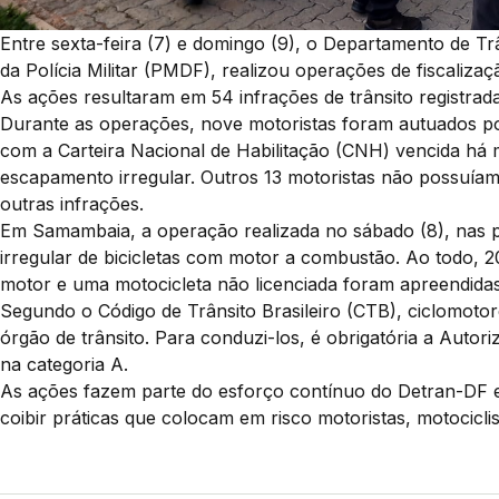
Entre sexta-feira (7) e domingo (9), o Departamento de Tr
da Polícia Militar (PMDF), realizou operações de fiscali
As ações resultaram em 54 infrações de trânsito registrada
Durante as operações, nove motoristas foram autuados por 
com a Carteira Nacional de Habilitação (CNH) vencida há m
escapamento irregular. Outros 13 motoristas não possuíam 
outras infrações.
Em Samambaia, a operação realizada no sábado (8), nas p
irregular de bicicletas com motor a combustão. Ao todo, 20
motor e uma motocicleta não licenciada foram apreendidas
Segundo o Código de Trânsito Brasileiro (CTB), ciclomotor
órgão de trânsito. Para conduzi-los, é obrigatória a Aut
na categoria A.
As ações fazem parte do esforço contínuo do Detran-DF e
coibir práticas que colocam em risco motoristas, motocicli