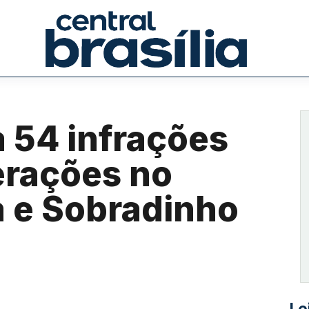
a 54 infrações
erações no
 e Sobradinho
Le