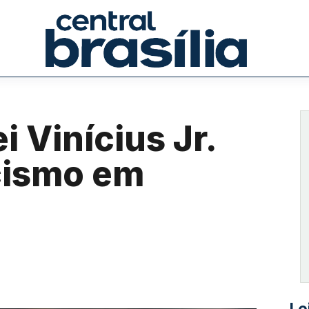
i Vinícius Jr.
cismo em
Le