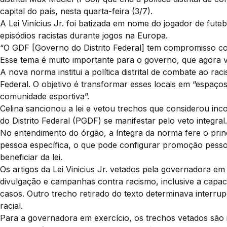
capital do país, nesta quarta-feira (3/7).
A Lei Vinícius Jr. foi batizada em nome do jogador de futeb
episódios racistas durante jogos na Europa.
“O GDF [Governo do Distrito Federal] tem compromisso co
Esse tema é muito importante para o governo, que agora va
A nova norma institui a política distrital de combate ao rac
Federal. O objetivo é transformar esses locais em “espaços
comunidade esportiva”.
Celina sancionou a lei e vetou trechos que considerou in
do Distrito Federal (PGDF) se manifestar pelo veto integral.
No entendimento do órgão, a íntegra da norma fere o pri
pessoa específica, o que pode configurar promoção pes
beneficiar da lei.
Os artigos da Lei Vinicius Jr. vetados pela governadora em
divulgação e campanhas contra racismo, inclusive a capaci
casos. Outro trecho retirado do texto determinava interrup
racial.
Para a governadora em exercício, os trechos vetados são 