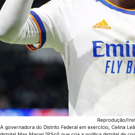
Reprodução/Ins
A governadora do Distrito Federal em exercício, Celina Leã
distrital Max Maciel (PSol) que cria a política distrital de