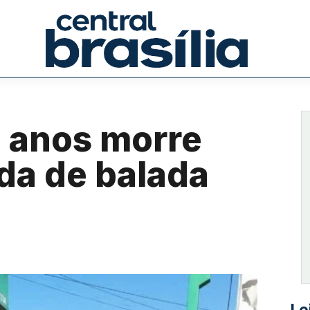
5 anos morre
da de balada
Le